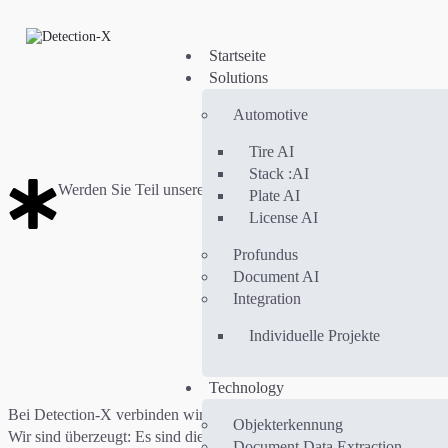
Startseite
Solutions
Automotive
Tire AI
Stack :AI
Werden Sie Teil unseres Erfolgs
Plate AI
License AI
Profundus
Document AI
Integration
Individuelle Projekte
Technology
Bei Detection-X verbinden wir künstliche Intelligenz, industrielle B
Objekterkennung
Wir sind überzeugt: Es sind die Menschen, die der Technologie Lebe
Document Data Extraction